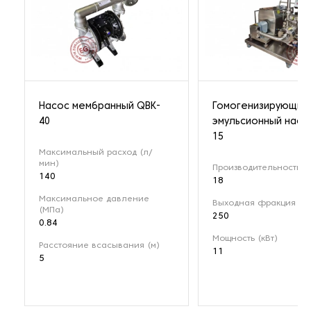
Насос мембранный QBK-
Гомогенизирующий
40
эмульсионный насо
15
Максимальный расход (л/
мин)
Производительность (м
140
18
Максимальное давление
Выходная фракция (мк
(МПа)
250
0.84
Мощность (кВт)
Расстояние всасывания (м)
11
5