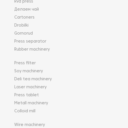
Rvd press
управления электрооборудованием.
Делаем чай
Cartoners
Drobilki
Gornorud
Press separator
Rubber machinery
Press filter
Soy machinery
Deli tea machinery
Laser machinery
Press tablet
Metall machinery
Colloid mill
Wire machinery