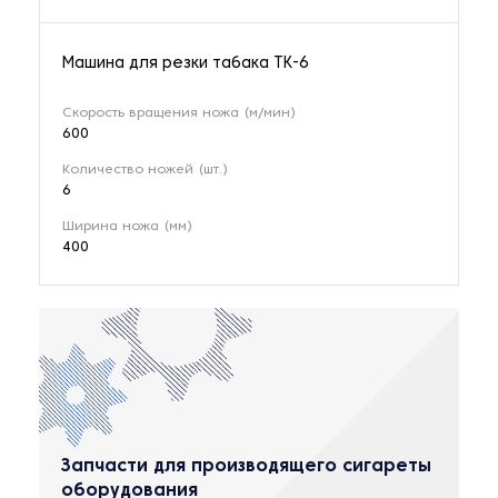
Машина для резки табака ТК-6
Скорость вращения ножа (м/мин)
600
Количество ножей (шт.)
6
Ширина ножа (мм)
400
Запчасти для производящего сигареты
оборудования