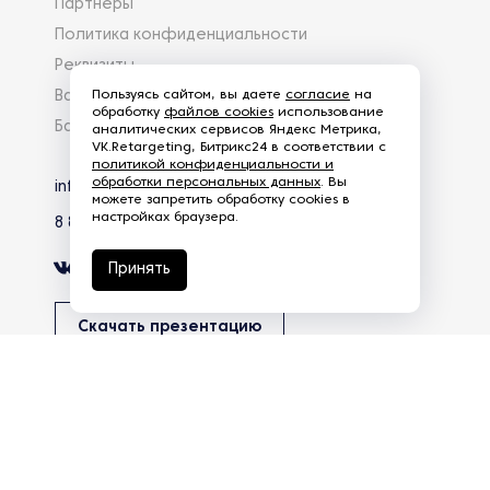
Партнеры
Политика конфиденциальности
Реквизиты
Пользуясь сайтом, вы даете
согласие
на
Вакансии
обработку
файлов cookies
использование
База знаний
аналитических сервисов Яндекс Метрика,
VK.Retargeting, Битрикс24 в соответствии с
политикой конфиденциальности и
обработки персональных данных
. Вы
info@eg-mail.ru
можете запретить обработку cookies в
настройках браузера.
8 800 600 59 18
Принять
Скачать презентацию
Продолжая использовать наш сайт, вы даете согласие на