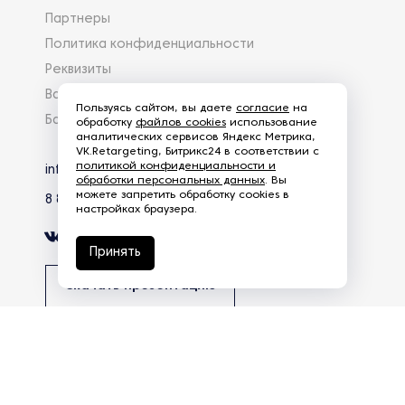
Партнеры
Политика конфиденциальности
Реквизиты
Вакансии
Пользуясь сайтом, вы даете
согласие
на
База знаний
обработку
файлов cookies
использование
аналитических сервисов Яндекс Метрика,
VK.Retargeting, Битрикс24 в соответствии с
политикой конфиденциальности и
info@eg-mail.ru
обработки персональных данных
. Вы
можете запретить обработку cookies в
8 800 600 59 18
настройках браузера.
Принять
Скачать презентацию