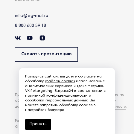
info@eg-mail.ru
8 800 600 59 18
Скачать презентацию
Пользуясь сайтом, вы даете
согласие
на
обработку
файлов cookies
использование
аналитических сервисов Яндекс Метрика,
VK.Retargeting, Битрикс24 в соответствии с
Продолжая использовать наш сайт, вы даете согласие на
политикой конфиденциальности и
обработки персональных данных
. Вы
обработку файлов Cookies и других пользовательских
можете запретить обработку cookies в
данных, в соответствии с
Политикой конфиденциальности
.
настройках браузера.
Разработка сайта —
студия Z-Labs
Принять
© 2026 – Eurasia Group. Все права защищены