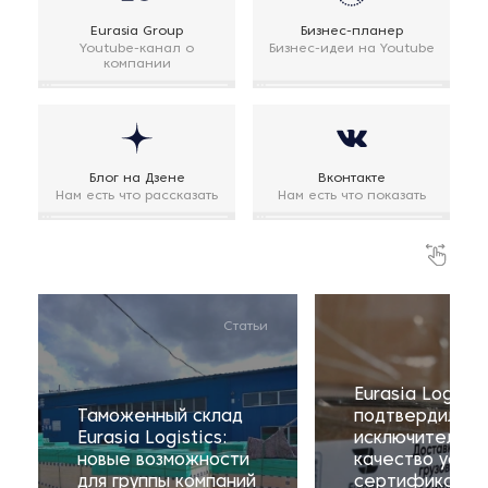
Eurasia Group
Бизнес-планер
Youtube-канал о
Бизнес-идеи на Youtube
компании
Блог на Дзене
Вконтакте
Нам есть что рассказать
Нам есть что показать
Статьи
Eurasia Logisti
Таможенный склад
подтвердила
Eurasia Logistics:
исключительно
новые возможности
качество услуг
для группы компаний
сертификатом