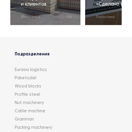
и клиентов
«Сделано в Ро
Логистика
102
Логистика
Подразделения
Eurasia logistics
Paketodel
Wood blocks
Profile steel
Nut machinery
Cable machine
Grainman
Packing machinery