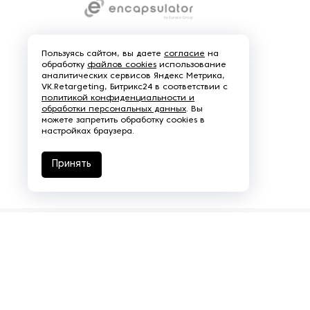
Пользуясь сайтом, вы даете
согласие
на
обработку
файлов cookies
использование
аналитических сервисов Яндекс Метрика,
VK.Retargeting, Битрикс24 в соответствии с
политикой конфиденциальности и
обработки персональных данных
. Вы
можете запретить обработку cookies в
настройках браузера.
38
Показать все
Принять
Подразделения
Eurasia logistics
Coal machinery