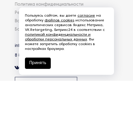
Политика конфиденциальности
Реквизиты
Пользуясь сайтом, вы даете
согласие
на
обработку
файлов cookies
использование
Вакансии
аналитических сервисов Яндекс Метрика,
База знаний
VK.Retargeting, Битрикс24 в соответствии с
политикой конфиденциальности и
обработки персональных данных
. Вы
можете запретить обработку cookies в
info@eg-mail.ru
настройках браузера.
8 800 600 59 18
Принять
Скачать презентацию
Продолжая использовать наш сайт, вы даете согласие на
обработку файлов Cookies и других пользовательских