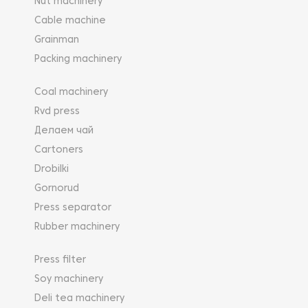
Nut machinery
Cable machine
Grainman
Packing machinery
Coal machinery
Rvd press
Делаем чай
Cartoners
Drobilki
Gornorud
Press separator
Rubber machinery
Press filter
Soy machinery
Deli tea machinery