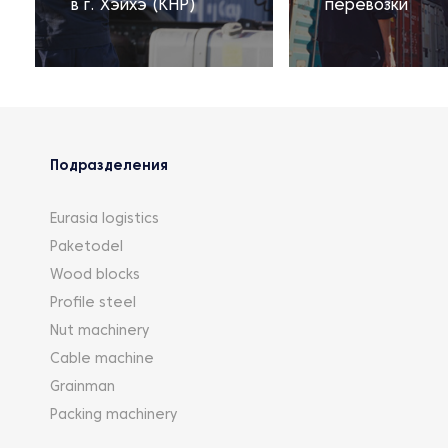
в г. Хэйхэ (КНР)
перевозки
Подразделения
Eurasia logistics
Paketodel
Wood blocks
Profile steel
Nut machinery
Cable machine
Grainman
Packing machinery