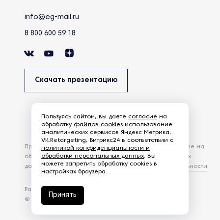
info@eg-mail.ru
8 800 600 59 18
Скачать презентацию
Пользуясь сайтом, вы даете
согласие
на
обработку
файлов cookies
использование
аналитических сервисов Яндекс Метрика,
VK.Retargeting, Битрикс24 в соответствии с
Продолжая использовать наш сайт, вы даете согласие на
политикой конфиденциальности и
обработки персональных данных
. Вы
обработку файлов Cookies и других пользовательских
можете запретить обработку cookies в
данных, в соответствии с
Политикой конфиденциальности
.
настройках браузера.
Разработка сайта —
студия Z-Labs
Принять
© 2026 – Eurasia Group. Все права защищены