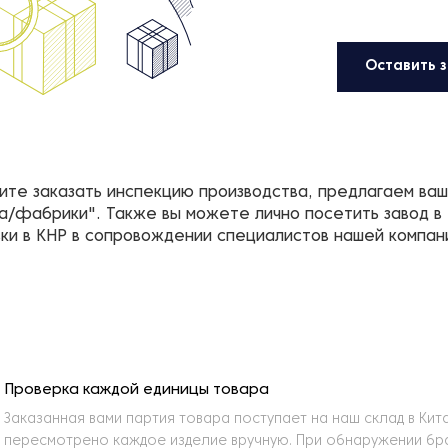
Оставить з
тите заказать инспекцию производства, предлагаем ва
а/фабрики". Также вы можете лично посетить завод в
ки в КНР в сопровождении специалистов нашей компан
Проверка каждой единицы товара
Заказанная вами партия товара поступает на наш склад в Кита
пересмотрено каждое изделие вручную. При обнаружении бр