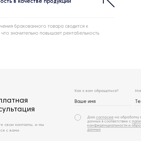
ость в качестве продукции
учения бракованного товара сводится к
, что значительно повышает рентабельность
Как к вам обращаться?
Но
платная
Ваше имя
Т
сультация
Даю
согласие
на обработку 
данных в соответствии с
поли
те свои контакты, и мы
конфиденциальности и обра
данных
ся с вами