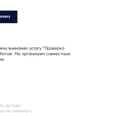
аявку
шему вниманию услугу "Проверка
 Китае. Мы организуем совместные
ии.
е, где будет
ака мы свяжемся с