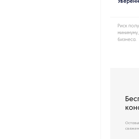
Уверенн
Риск пол
минимуму
бизнеса.
Бес
кон
Оставь
свяжем