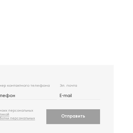
мер контактного телефона
Эл. почта
елефон
E-mail
моих персональных
тикой
Отправить
ботки персональных