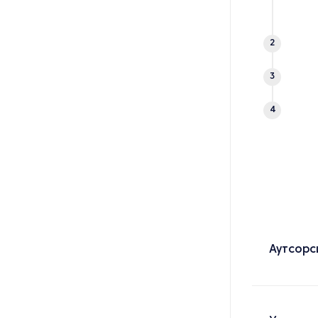
2
3
4
Аутсорс