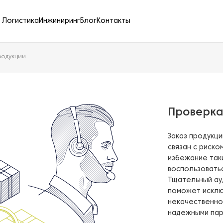
Логистика
Инжиниринг
Блог
Контакты
родукции
Проверка
Заказ продукц
связан с риско
избежание таки
воспользоватьс
Тщательный ау
поможет исклю
некачественног
надежными пар