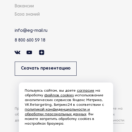
Вакансии
База знаний
info@eg-mail.ru
8 800 600 59 18
Скачать презентацию
Пользуясь сайтом, вы даете
согласие
на
обработку
файлов cookies
использование
аналитических сервисов Яндекс Метрика,
VK.Retargeting, Битрикс24 в соответствии с
Продолжая использовать наш сайт, вы даете согласие на
политикой конфиденциальности и
обработки персональных данных
. Вы
обработку файлов Cookies и других пользовательских
можете запретить обработку cookies в
данных, в соответствии с
Политикой конфиденциальности
.
настройках браузера.