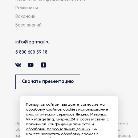
Реквизиты
Вакансии
База знаний
info@eg-mail.ru
8 800 600 59 18
Скачать презентацию
Пользуясь сайтом, вы даете
согласие
на
обработку
файлов cookies
использование
аналитических сервисов Яндекс Метрика,
VK.Retargeting, Битрикс24 в соответствии с
Продолжая использовать наш сайт, вы даете согласие на
политикой конфиденциальности и
обработки персональных данных
. Вы
обработку файлов Cookies и других пользовательских
можете запретить обработку cookies в
данных, в соответствии с
Политикой конфиденциальности
.