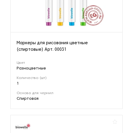
1 наименование
Кофры для хранения белья
1 наименование
Маркеры для рисования цветные
(спиртовые) Арт. 00031
Кухонная посуда
2 наименования
Цвет
Разноцветные
Количество (шт)
Кухонные принадлежности
1
3 наименования
Основа для чернил
Спиртовая
Маркеры для рисования
1 наименование