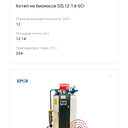
Котел на биомассе DZL12-1.6-SCI
Паропроизводительность (т/ч)
12
Площадь печи (м²)
12.14
Температура пара (°С)
204