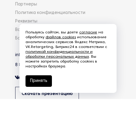
Партнеры
Политика конфиденциальности
Реквизиты
Вакансии
Пользуясь сайтом, вы даете
согласие
на
обработку
файлов cookies
использование
База знаний
аналитических сервисов Яндекс Метрика,
VK.Retargeting, Битрикс24 в соответствии с
политикой конфиденциальности и
info@eg-mail.ru
обработки персональных данных
. Вы
можете запретить обработку cookies в
8 800 600 59 18
настройках браузера.
Принять
Скачать презентацию
Продолжая использовать наш сайт, вы даете согласие на