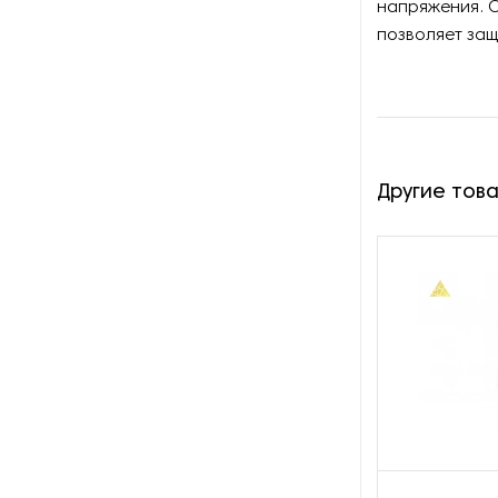
напряжения. С
Оборудование для
восстановления щеток
позволяет защ
Оборудование для намотки
веревки
Оборудование для намотки
лески
Другие тов
Оборудование для
обслуживания конвейеров
Оборудование для
перемотки рулонных
материалов
Оборудование для
перфорации конвейерной
ленты
Оборудование для