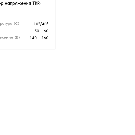
р напряжения TKR-
ратура (С)
-10°/40°
50 – 60
яжение (В)
140 – 260