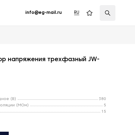
RU
info@eg-mail.ru
ор напряжения трехфазный JW-
ное (В)
380
золяции (МОм)
5
15