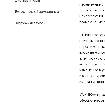
Дистилляторы
переменным л
устройства от
Емкостное оборудование
некорректной 
подключение 
Загрузчики втулок
Калориферы
Стабилизатор
помощью спец
Компрессоры для
через входны
нефтегазовой
входные напр
промышленности
электронную с
количество об
Контрольно-измерительные
приборы
изменение в у
входного уров
Нагреватели для бочек и
выходные клем
контейнеров
JW-15KVA пре
Насосы
обеспечивает