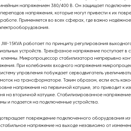
инейным напряжением 380/400 В. Он защищает подключенн
 перепадов напряжения, которые могут привести к их пов
работе. Применяется во всех сферах, где важно надёжное
электрооборудования.
 JW-15KVA работает по принципу регулирования выходног
иальных устройств. Трехфазное напряжение поступает в 
е клеммы. Микропроцессор стабилизатора непрерывно кон
яжения. При колебаниях входного напряжения микропроце
истему управления побуждает серводвигатель увеличивать
моток на трансформаторе. Таким образом, если есть как
ровне напряжения на первичной катушке, это приводит к 
ня на вторичной катушке. Стабилизированное напряжение
мы и подается на подключенные устройства.
дотвращает повреждение подключенного оборудования из-
 стабильное напряжение на выходе независимо от изменен