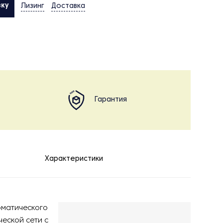
вку
Лизинг
Доставка
Гарантия
Характеристики
оматического
еской сети с