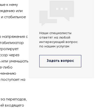
ые к нему
реждению или
 и стабильное
Наши специалисты
о напряжения с
ответят на любой
интересующий вопрос
стабилизатор
по нашим услугам
тролирует
ссор через
Задать вопрос
 или уменьшать
ое-либо
изменению
 поступает на
за перепадов,
ий входящего