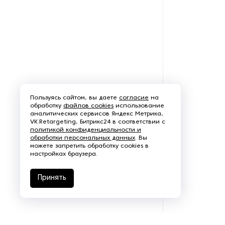
Пароочистители
Пищевые и технологические
смесители
Пластинчатые
теплообменники
Пользуясь сайтом, вы даете
согласие
на
Порошковые питатели
обработку
файлов cookies
использование
аналитических сервисов Яндекс Метрика,
VK.Retargeting, Битрикс24 в соответствии с
Промышленные
политикой конфиденциальности и
отопительные котлы
обработки персональных данных
. Вы
можете запретить обработку cookies в
настройках браузера.
Промышленные пылесосы
Принять
Растариватели
Резервуары для хранения
газа