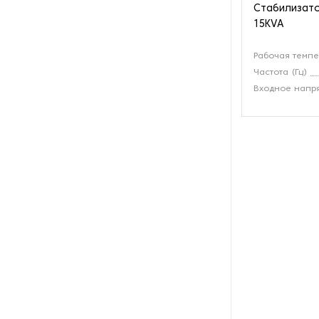
Стабилизато
производства азота
15KVA
Оборудование для
Рабочая темпе
производства свечей
Частота (Гц)
Входное напр
Оборудование для
производства фурнитуры
Оборудование для растяжки
рыболовной сети
Оборудование производства
восковых карандашей
Осушители и увлажнители
Охлаждающие конвейеры
Парогенераторы