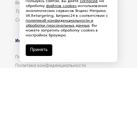
Пользуясь сайтом, вы даете
согласие
на
Biowelle
обработку
файлов cookies
использование
аналитических сервисов Яндекс Метрика,
Torreficator
VK.Retargeting, Битрикс24 в соответствии с
Centrifuger
политикой конфиденциальности и
обработки персональных данных
. Вы
можете запретить обработку cookies в
настройках браузера.
Информация
Принять
Партнеры
Политика конфиденциальности
Реквизиты
Вакансии
База знаний
info@eg-mail.ru
8 800 600 59 18