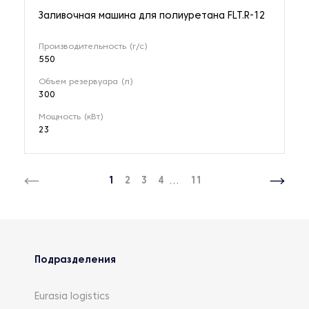
Заливочная машина для полиуретана FLT.R-12
Производительность (г/с)
550
Объем резервуара (л)
300
Мощность (кВт)
23
1
2
3
4
...
11
Подразделения
Eurasia logistics