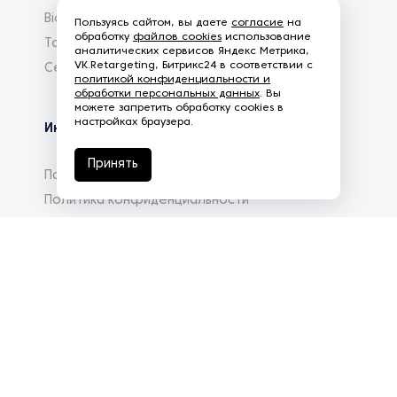
Biowelle
Пользуясь сайтом, вы даете
согласие
на
обработку
файлов cookies
использование
Torreficator
аналитических сервисов Яндекс Метрика,
VK.Retargeting, Битрикс24 в соответствии с
Centrifuger
политикой конфиденциальности и
обработки персональных данных
. Вы
можете запретить обработку cookies в
настройках браузера.
Информация
Принять
Партнеры
Политика конфиденциальности
Реквизиты
Вакансии
База знаний
info@eg-mail.ru
8 800 600 59 18