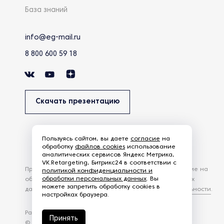
База знаний
info@eg-mail.ru
8 800 600 59 18
Скачать презентацию
Пользуясь сайтом, вы даете
согласие
на
обработку
файлов cookies
использование
аналитических сервисов Яндекс Метрика,
VK.Retargeting, Битрикс24 в соответствии с
Продолжая использовать наш сайт, вы даете согласие на
политикой конфиденциальности и
обработки персональных данных
. Вы
обработку файлов Cookies и других пользовательских
можете запретить обработку cookies в
данных, в соответствии с
Политикой конфиденциальности
.
настройках браузера.
Разработка сайта —
студия Z-Labs
Принять
© 2026 – Eurasia Group. Все права защищены