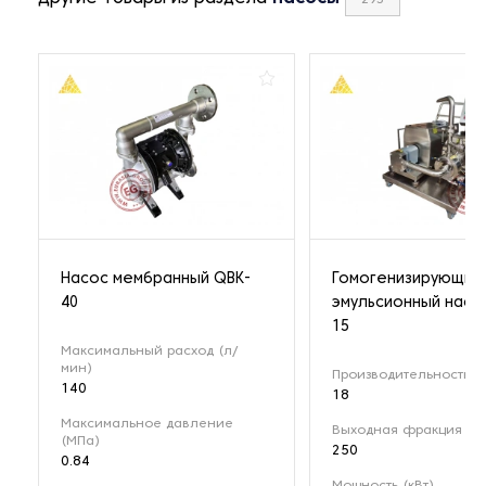
295
Насос мембранный QBK-
Гомогенизирующий
40
эмульсионный насо
15
Максимальный расход (л/
мин)
Производительность (м
140
18
Максимальное давление
Выходная фракция (мк
(МПа)
250
0.84
Мощность (кВт)