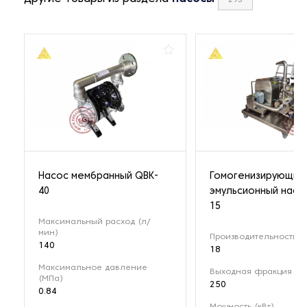
295
Насос мембранный QBK-
Гомогенизирующий
40
эмульсионный насо
15
Максимальный расход (л/
мин)
Производительность (м
140
18
Максимальное давление
Выходная фракция (мк
(МПа)
250
0.84
Мощность (кВт)