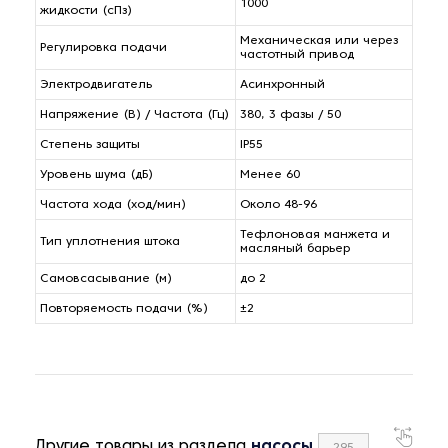
1000
жидкости (сПз)
Механическая или через
Регулировка подачи
частотный привод
Электродвигатель
Асинхронный
Напряжение (В) / Частота (Гц)
380, 3 фазы / 50
Степень защиты
IP55
Уровень шума (дБ)
Менее 60
Частота хода (ход/мин)
Около 48-96
Тефлоновая манжета и
Тип уплотнения штока
масляный барьер
Самовсасывание (м)
до 2
Повторяемость подачи (%)
±2
Другие товары из раздела
насосы