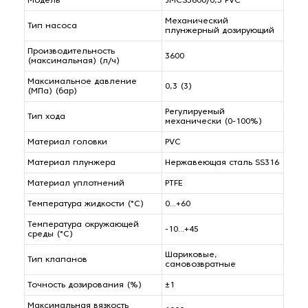
Модель
JMCS3600/0,3 PVC
Механический
Тип насоса
плунжерный дозирующий
Производительность
3600
(максимальная) (л/ч)
Максимальное давление
0,3 (3)
(МПа) (бар)
Регулируемый
Тип хода
механически (0-100%)
Материал головки
PVC
Материал плунжера
Нержавеющая сталь SS316
Материал уплотнений
PTFE
Температура жидкости (°C)
0...+60
Температура окружающей
-10...+45
среды (°C)
Шариковые,
Тип клапанов
самовозвратные
Точность дозирования (%)
±1
Максимальная вязкость