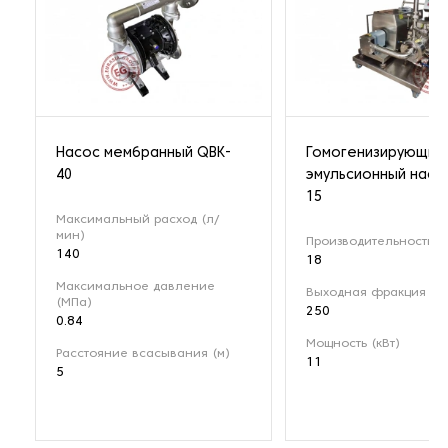
Насос мембранный QBK-
Гомогенизирующий
40
эмульсионный насо
15
Максимальный расход (л/
мин)
Производительность (м
140
18
Максимальное давление
Выходная фракция (мк
(МПа)
250
0.84
Мощность (кВт)
Расстояние всасывания (м)
11
5