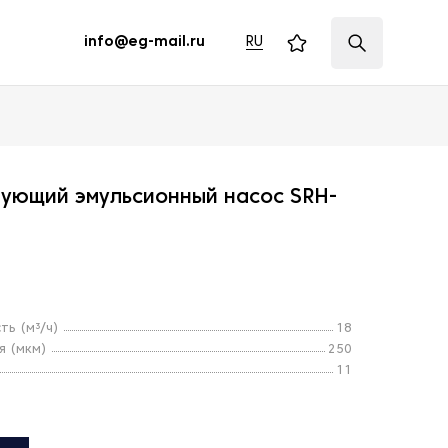
RU
info@eg-mail.ru
рующий эмульсионный насос SRH-
ь (м³/ч)
18
 (мкм)
250
11