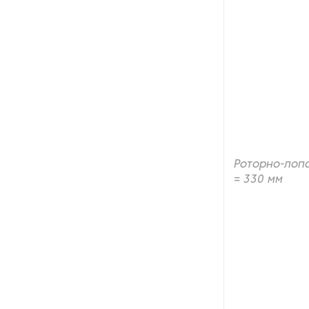
производства азота
Оборудование для
производства свечей
Оборудование для
производства фурнитуры
Оборудование для растяжки
рыболовной сети
Роторно-лоп
Оборудование производства
= 330 мм
восковых карандашей
Осушители и увлажнители
Охлаждающие конвейеры
Парогенераторы