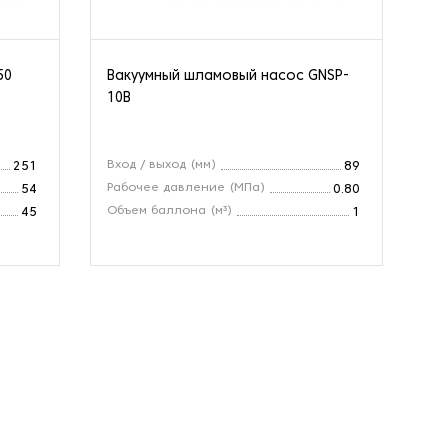
50
Вакуумный шламовый насос GNSP-
Го
10B
6/
Вход / выход (мм)
Пр
251
89
Рабочее давление (МПа)
На
54
0.80
Объем баллона (м³)
Ск
45
1