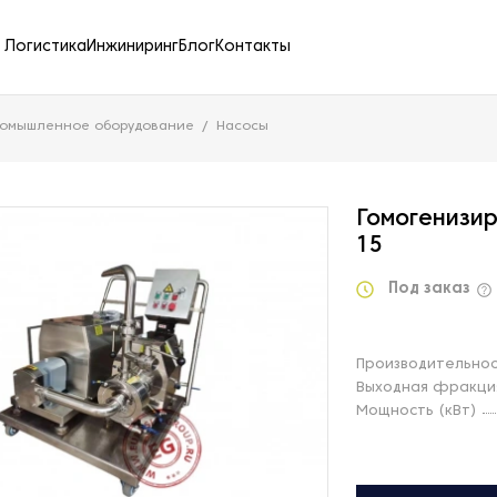
Логистика
Инжиниринг
Блог
Контакты
ромышленное оборудование
Насосы
Гомогенизи
15
Под заказ
Производительност
Выходная фракция
Мощность (кВт)