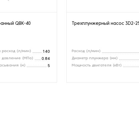
анный QBK-40
Трехплунжерный насос 3D2-2
 расход (л/мин)
Расход (л/мин)
140
 давление (МПа)
Диаметр плунжера (мм)
0.84
асывания (м)
Мощность двигателя (кВт)
5