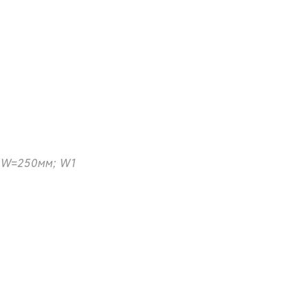
; W=250мм; W1