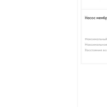
Рефрижераторные
контейнеры
Насос мембр
Системы оснежения
Стабилизаторы напряжения
Максимальный
Максимальное
Теплогенераторы
Расстояние вс
Термостаты
Ультразвуковые ванны
Фильтры расплава
Чиллеры
Шкафы управления