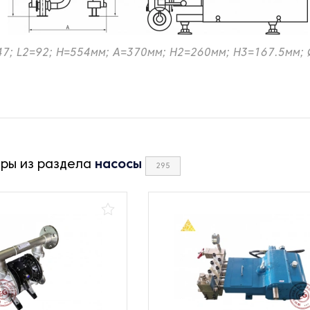
47; L2=92; H=554мм; A=370мм; H2=260мм; H3=167.5мм;
ары из раздела
насосы
295