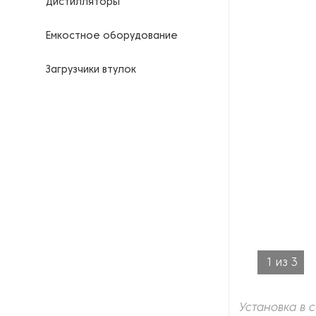
Дистилляторы
Емкостное оборудование
Загрузчики втулок
Калориферы
Компрессоры для
нефтегазовой
промышленности
Контрольно-измерительные
приборы
Нагреватели для бочек и
контейнеров
1
из
3
Насосы
Установка в 