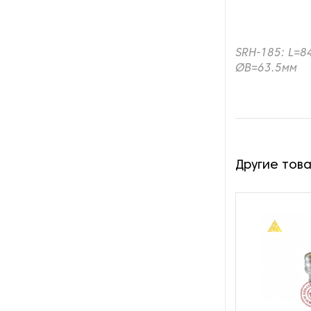
Пароочистители
Пищевые и технологические
SRH-185: L=8
смесители
ØB=63.5мм
Пластинчатые
теплообменники
Порошковые питатели
Другие тов
Промышленные
отопительные котлы
Промышленные пылесосы
Растариватели
Резервуары для хранения
газа