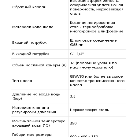
Высокая эффективность,
сферическая уплотняющая
Обратный клапан
поверхность, нержавеющая
сталь
Кованая легированная
Материал коленвала
сталь, термообработка,
многократное шлифование
Шланговое соединение
Входной патрубок
Ø68 мм
Выходной патрубок
G1-1/4"
16 (половина уровня по
Объем масляной камеры (л)
масляному указателю)
85W/90 или более высокое
Тип масла
качество трансмиссионного
масла
Давление на входе воды
3,5
(бар)
Материал клапана
Нержавеющая сталь
регулировки давления
Максимальная температура
≤50
входящей воды (°C)
Габаритные размеры