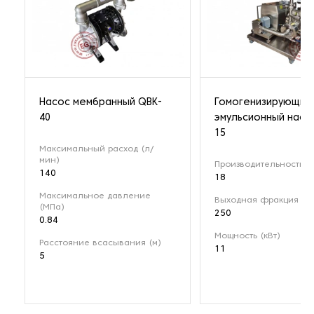
Насос мембранный QBK-
Гомогенизирующий
40
эмульсионный насо
15
Максимальный расход (л/
мин)
Производительность (м
140
18
Максимальное давление
Выходная фракция (мк
(МПа)
250
0.84
Мощность (кВт)
Расстояние всасывания (м)
11
5