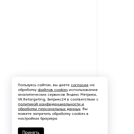
Среднечастотные
сварочные аппараты
Станки для контактно-
точечной сварки мелких
деталей
Станки для контактной
сварки швов
Станки контактно-точечной
рядной сварки
Пользуясь сайтом, вы даете
согласие
на
обработку
файлов cookies
использование
аналитических сервисов Яндекс Метрика,
Трехфазные сварочные
VK.Retargeting, Битрикс24 в соответствии с
аппараты для контактно-
политикой конфиденциальности и
точечной сварки
обработки персональных данных
. Вы
можете запретить обработку cookies в
настройках браузера.
Принять