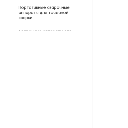
Портативные сварочные
аппараты для точечной
сварки
Сварочные аппараты для
стыковой сварки
Сварочные аппараты
переменного тока
Сварочные аппараты с
ножной педалью
Сварочные машины
конденсаторного типа
Сварочные полуавтоматы
Специализированные
сварочные аппараты