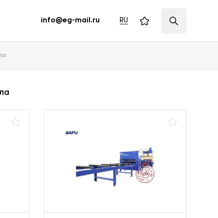
RU
info@eg-mail.ru
ла
ла