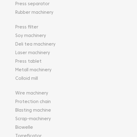
Пряжа находится в крестообразной форме до
Press separator
смежной линии по горизонтали, так что
Rubber machinery
стабильность размеров тоже высокая.
Растяжение ткани меньше.
Press filter
Soy machinery
Deli tea machinery
Laser machinery
Press tablet
Metall machinery
Colloid mill
Wire machinery
Protection chain
Blasting machine
Scrap-machinery
Biowelle
Torreficator