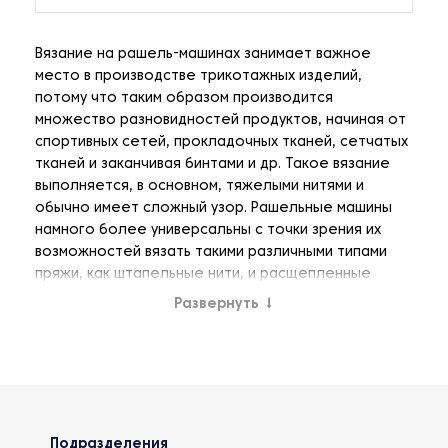
Вязание на рашель-машинах занимает важное
место в производстве трикотажных изделий,
потому что таким образом производится
множество разновидностей продуктов, начиная от
спортивных сетей, прокладочных тканей, сетчатых
тканей и заканчивая бинтами и др. Такое вязание
выполняется, в основном, тяжелыми нитями и
обычно имеет сложный узор. Рашельные машины
намного более универсальны с точки зрения их
возможностей вязать такими различными типами
пряжи, как штапельные нити, и расщепленные
пленки и др.
Развернуть
↓
Рашель-машины имеют определенные
специфические отличия в технологии вязания.
Иглы перемещаются в стальной металлической
пластине. Верхняя часть этой пластины
определяет уровень завершенных петель на
Подразделения