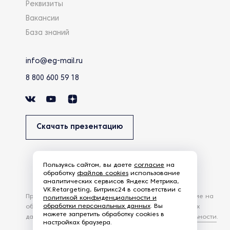
Реквизиты
Вакансии
База знаний
info@eg-mail.ru
8 800 600 59 18
Скачать презентацию
Пользуясь сайтом, вы даете
согласие
на
обработку
файлов cookies
использование
аналитических сервисов Яндекс Метрика,
VK.Retargeting, Битрикс24 в соответствии с
Продолжая использовать наш сайт, вы даете согласие на
политикой конфиденциальности и
обработки персональных данных
. Вы
обработку файлов Cookies и других пользовательских
можете запретить обработку cookies в
данных, в соответствии с
Политикой конфиденциальности
.
настройках браузера.