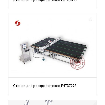
Станок для раскроя стекла FSP4-3727
Станок для раскроя стекла FHT3727B