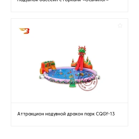
Надувной бассейн с горками «Осьминог»
Аттракцион надувной дракон парк CQGY-13