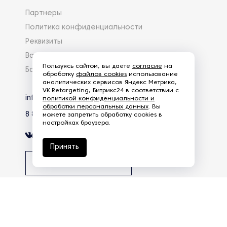
Партнеры
Политика конфиденциальности
Реквизиты
Вакансии
Пользуясь сайтом, вы даете
согласие
на
База знаний
обработку
файлов cookies
использование
аналитических сервисов Яндекс Метрика,
VK.Retargeting, Битрикс24 в соответствии с
info@eg-mail.ru
политикой конфиденциальности и
обработки персональных данных
. Вы
8 800 600 59 18
можете запретить обработку cookies в
настройках браузера.
Принять
Скачать презентацию