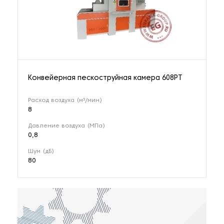
12 наименований
Расточно-наплавочные комплексы
2 наименования
Конвейерная пескоструйная камера 608PT
Резьбонарезное оборудование
76 наименований
Расход воздуха (м³/мин)
8
Давление воздуха (МПа)
Резьбошлифовальные станки
0,8
9 наименований
Шум (дБ)
80
Сверлильные станки
107 наименований