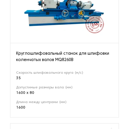
Фаскосъемные станки
20 наименований
Фланжировочные станки
5 наименований
Круглошлифовальный станок для шлифовки
коленчатых валов MQ8260B
Фрезерные станки
296 наименований
Скорость шлифовального круга (м/с)
35
Фрезерные станки для растачивания
Допустимые размеры вала (мм)
1600 x 80
19 наименований
Длина между центрами (мм)
1600
Шинообрабатывающие станки
34 наименования