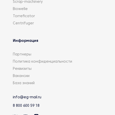
инструмента используются трубчатые электроды,
Scrap-machinery
выполненные из меди или латуни, через которые
Biowelle
подается охлаждающая жидкость
Torreficator
непосредственно на материал.
Centrifuger
Информация
Партнеры
Политика конфиденциальности
Реквизиты
Вакансии
База знаний
info@eg-mail.ru
8 800 600 59 18