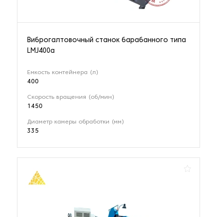
Сушильные шкафы для метизов
1 наименование
Виброгалтовочный станок барабанного типа
LMJ400a
Токарно-винторезные станки
10 наименований
Емкость контейнера (л)
400
Токарные обрабатывающие центры
Скорость вращения (об/мин)
74 наименования
1450
Диаметр камеры обработки (мм)
335
Токарные станки
150 наименований
Токарные станки с ЧПУ
243 наименования