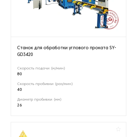
Зубодолбежные станки
1 наименование
Клепальные станки
8 наименований
Станок для обработки углового проката SY-
GD3420
Комбинированные токарные станки
11 наименований
Скорость подачи (м/мин)
80
Скорость пробивки (раз/мин)
Координатно-шлифовальные станки
40
9 наименований
Диаметр пробивки (мм)
26
Круглошлифовальные станки
44 наименования