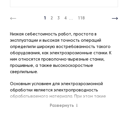
1
2
3
4
...
118
Низкая себестоимость работ, простота в
эксплуатации и высокая точность операций
определили широкую востребованность такого
оборудования, как электроэрозионные станки. К
ним относятся проволочно-вырезные станки,
прошивные, а также высокоскоростные
сверлильные.
Основным условием для электроэрозионной
обработки является электропроводность
обрабатываемого материала. При этом такие
важные при обычной металлообработке свойства,
Развернуть
↓
как твёрдость, вязкость или хрупкость в данном
случае значения не имеют.
Электроэрозионные проволочно-вырезные станки