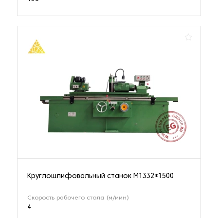
Оборудование для изготовления изделий из металла
1 наименование
Оборудование для маркировки
2 наименования
Оборудование для обработки металлических
профилей
47 наименований
Оборудование для очистки металлических изделий
122 наименования
Круглошлифовальный станок М1332*1500
Оборудование для очистки СОЖ
Скорость рабочего стола (м/мин)
4 наименования
4