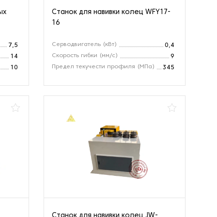
ых
Станок для навивки колец WFY17-
16
Серводвигатель (кВт)
7,5
0,4
Скорость гибки (мм/с)
14
9
Предел текучести профиля (МПа)
10
345
Станок для навивки колец JW-