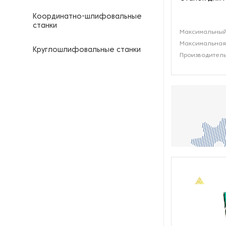
Координатно-шлифовальные
станки
Максимальный 
Максимальная 
Круглошлифовальные станки
Производитель
Кузнечные молоты
Ленточнопильные станки
Ленточные шлифовальные
станки
Оборудование для
выпрямления двутавровых
балок
Оборудование для
гальванизации