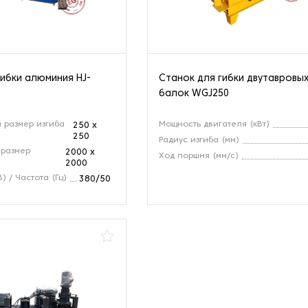
гибки алюминия HJ-
Станок для гибки двутавровы
балок WGJ250
 размер изгиба
Мощность двигателя (кВт)
250 х
250
Радиус изгиба (мм)
размер
2000 х
Ход поршня (мм/с)
2000
 / Частота (Гц)
380/50