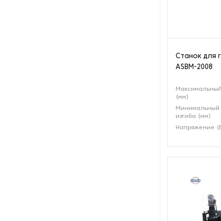
Оборудование для
производства велосипедов
Оборудование для
производства гаек
Станок для 
ASBM-2008
Оборудование для
производства изделий из
металла
Максимальный
(мм)
Минимальный 
Оборудование для
изгиба (мм)
производства метизов
Напряжение (В)
Оборудование для
производства муфт
Оборудование для
растачивания шлицев
Оборудование для
ротационной вытяжки