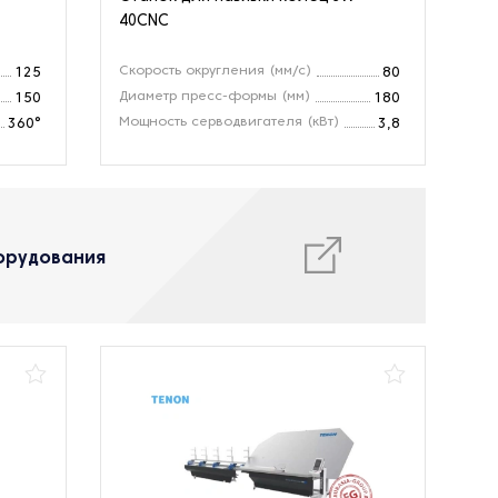
40CNC
Скорость округления (мм/с)
125
80
Диаметр пресс-формы (мм)
150
180
Мощность серводвигателя (кВт)
360°
3,8
орудования