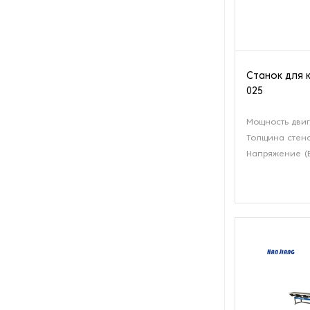
Оборудование для
изготовления изделий из
металла
Оборудование для
Станок для 
маркировки
025
Оборудование для
Мощность двиг
обработки металлических
профилей
Толщина стено
Напряжение (
Оборудование для очистки
металлических изделий
Оборудование для очистки
СОЖ
Оборудование для правки и
профилирования абразивных
кругов