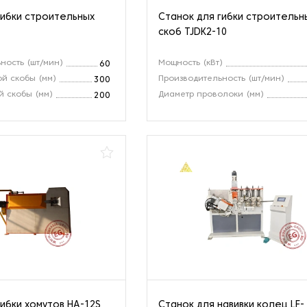
гибки строительных
Станок для гибки строительн
скоб TJDK2-10
ность (шт/мин)
Мощность (кВт)
60
й скобы (мм)
Производительность (шт/мин)
300
й скобы (мм)
Диаметр проволоки (мм)
200
гибки хомутов HA-12S
Станок для навивки колец LF-