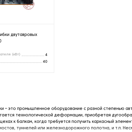
гибки двутавровых
0
ателя (кВт)
4
40
бки – это промышленное оборудование с разной степенью а
гается технологической деформации, приобретая дугообра
 цехах к балкам, когда требуется получить каркасный элеме
мостов, туннелей или железнодорожного полотна, и т.п. Нес