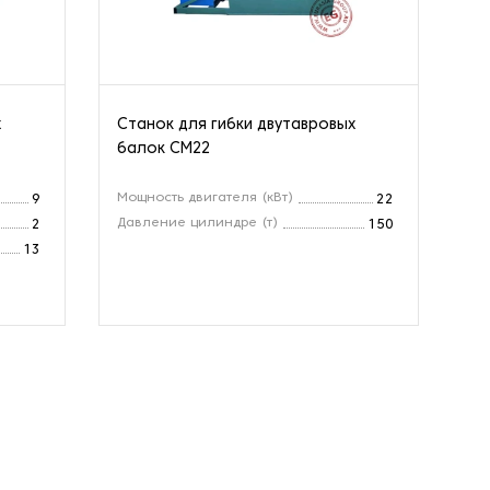
х
Станок для гибки двутавровых
балок CM22
Мощность двигателя (кВт)
9
22
Давление цилиндре (т)
2
150
13