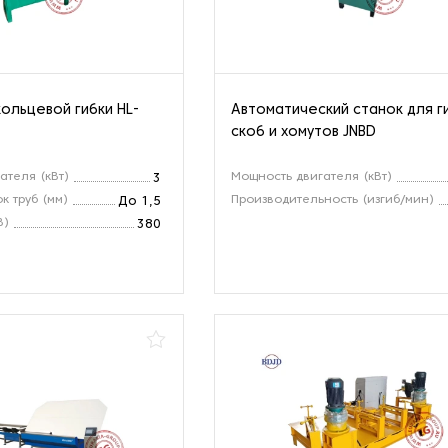
кольцевой гибки HL-
Автоматический станок для г
скоб и хомутов JNBD
ателя (кВт)
Мощность двигателя (кВт)
3
к труб (мм)
Производительность (изгиб/мин)
До 1,5
В)
380