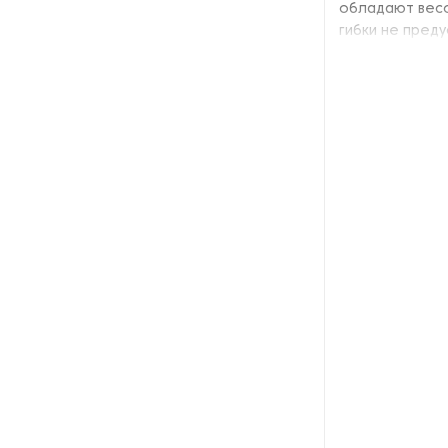
обладают весо
Расточно-наплавочные
гибки не пред
комплексы
Резьбонарезное
оборудование
Резьбошлифовальные станки
Сверлильные станки
Станки для гибки
Станки для снятия грата и
заусенцев
Станки для художественной
ковки
Строгальные станки