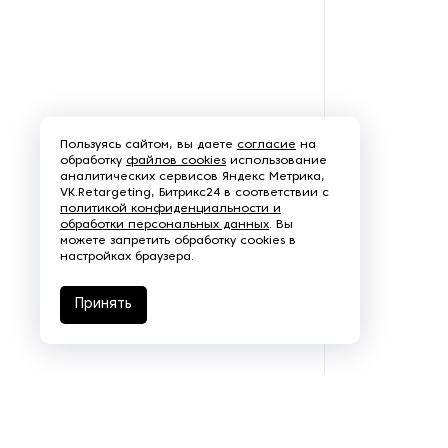
Суперфинишные станки
Сушильные шкафы для
метизов
Пользуясь сайтом, вы даете
Токарно-винторезные станки
согласие
на
обработку
файлов cookies
использование
аналитических сервисов Яндекс Метрика,
VK.Retargeting, Битрикс24 в соответствии с
Токарные обрабатывающие
политикой конфиденциальности и
центры
обработки персональных данных
. Вы
можете запретить обработку cookies в
настройках браузера.
Токарные станки
Принять
Токарные станки с ЧПУ
Фаскосъемные станки
Фланжировочные станки