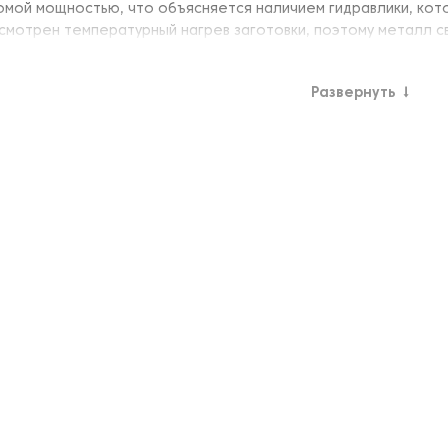
мой мощностью, что объясняется наличием гидравлики, котор
усмотрен температурный нагрев заготовки, поэтому металл св
Развернуть
↓