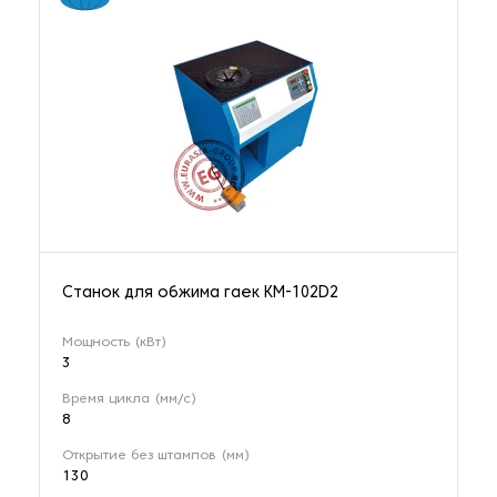
Станок для обжима гаек KM-102D2
Мощность (кВт)
3
Время цикла (мм/с)
8
Открытие без штампов (мм)
130