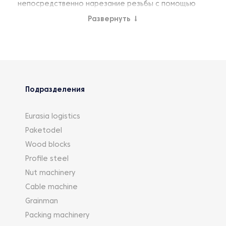
непосредственно нарезание резьбы с помощью
сменных резцов или плашек, а также метод
Развернуть
↓
накатывания с помощью специальных роликов.
Последний метод применяется на стройках для
подготовки скрепления каркасной арматуры перед
заливкой стен бетоном.
Подразделения
Eurasia logistics
Paketodel
Wood blocks
Profile steel
Nut machinery
Cable machine
Grainman
Packing machinery