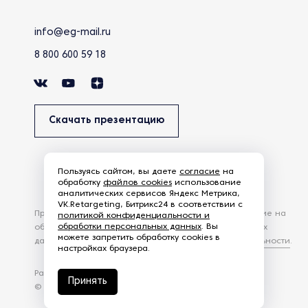
info@eg-mail.ru
8 800 600 59 18
Скачать презентацию
Пользуясь сайтом, вы даете
согласие
на
обработку
файлов cookies
использование
аналитических сервисов Яндекс Метрика,
VK.Retargeting, Битрикс24 в соответствии с
Продолжая использовать наш сайт, вы даете согласие на
политикой конфиденциальности и
обработки персональных данных
. Вы
обработку файлов Cookies и других пользовательских
можете запретить обработку cookies в
данных, в соответствии с
Политикой конфиденциальности
.
настройках браузера.
Разработка сайта —
студия Z-Labs
Принять
© 2026 – Eurasia Group. Все права защищены