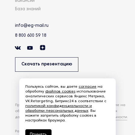
Вакансии
База знаний
info@eg-mail.ru
8 800 600 59 18
Скачать презентацию
Пользуясь сайтом, вы даете
согласие
на
обработку
файлов cookies
использование
аналитических сервисов Яндекс Метрика,
VK.Retargeting, Битрикс24 в соответствии с
Продолжая использовать наш сайт, вы даете согласие на
политикой конфиденциальности и
обработки персональных данных
. Вы
обработку файлов Cookies и других пользовательских
можете запретить обработку cookies в
данных, в соответствии с
Политикой конфиденциальности
.
настройках браузера.
Разработка сайта —
студия Z-Labs
Принять