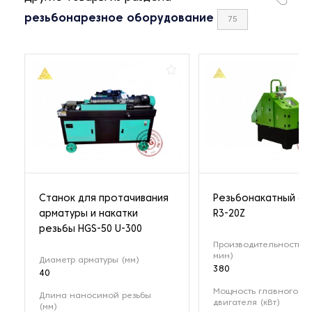
резьбонарезное оборудование
75
Станок для протачивания
Резьбонакатный ст
арматуры и накатки
R3-20Z
резьбы HGS-50 U-300
Производительность (ш
мин)
Диаметр арматуры (мм)
380
40
Мощность главного
Длина наносимой резьбы
двигателя (кВт)
(мм)