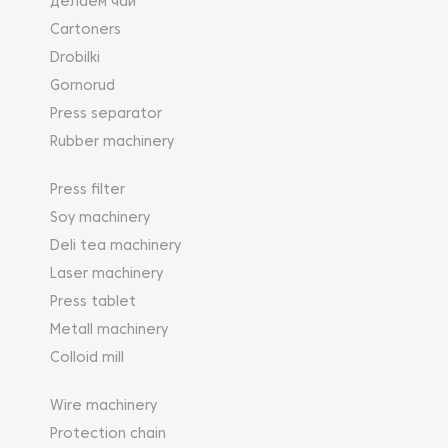
Делаем чай
Клещи точечной сварки управляются электронным
Cartoners
блоком, микропроцессор которого регулирует
Drobilki
ток, время, давление прижима и др.
Gornorud
Press separator
Rubber machinery
Press filter
Soy machinery
Deli tea machinery
Laser machinery
Press tablet
Metall machinery
Colloid mill
Wire machinery
Protection chain