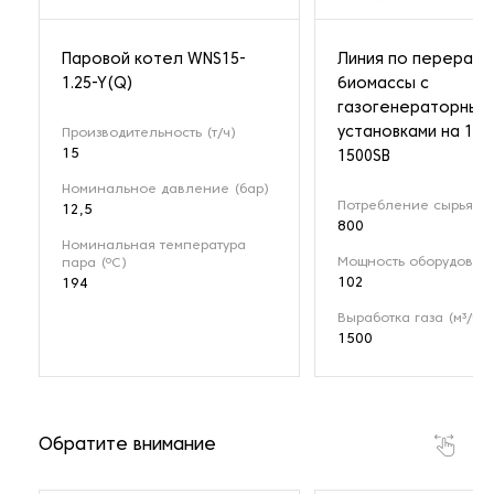
Паровой котел WNS15-
Линия по перерабо
1.25-Y(Q)
биомассы с
газогенераторным
установками на 1 М
Производительность (т/ч)
15
1500SB
Номинальное давление (бар)
Потребление сырья (кг
12,5
800
Номинальная температура
Мощность оборудовани
пара (ºС)
102
194
Выработка газа (м³/ч)
1500
Обратите внимание