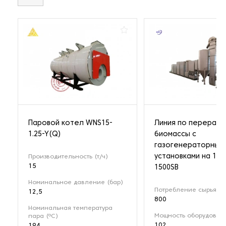
Паровой котел WNS15-
Линия по перерабо
1.25-Y(Q)
биомассы с
газогенераторным
установками на 1 М
Производительность (т/ч)
15
1500SB
Номинальное давление (бар)
Потребление сырья (кг
12,5
800
Номинальная температура
Мощность оборудовани
пара (ºС)
102
194