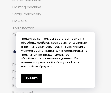
Protection chain
Blasting machine
Scrap-machinery
Biowelle
Torreficator
Centrifuger
Пользуясь сайтом, вы даете
согласие
на
обработку
файлов cookies
использование
аналитических сервисов Яндекс Метрика,
VK.Retargeting, Битрикс24 в соответствии с
Информация
политикой конфиденциальности и
обработки персональных данных
. Вы
можете запретить обработку cookies в
Партнеры
настройках браузера.
Политика конфиденциальности
Принять
Реквизиты
Вакансии
База знаний
info@eg-mail.ru