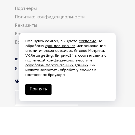
Партнеры
Политика конфиденциальности
Реквизиты
Вакансии
Пользуясь сайтом, вы даете
согласие
на
База знаний
обработку
файлов cookies
использование
аналитических сервисов Яндекс Метрика,
VK.Retargeting, Битрикс24 в соответствии с
info@eg-mail.ru
политикой конфиденциальности и
обработки персональных данных
. Вы
8 800 600 59 18
можете запретить обработку cookies в
настройках браузера.
Принять
Скачать презентацию