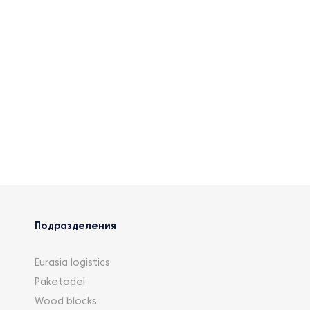
Строительные площадки.
Перерабатывающие заводы.
Мероприятия, шатры, залы.
Подразделения
Eurasia logistics
Paketodel
Wood blocks