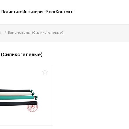
Логистика
Инжиниринг
Блог
Контакты
ия
Банановалы (Силикагелевые)
 (Силикагелевые)