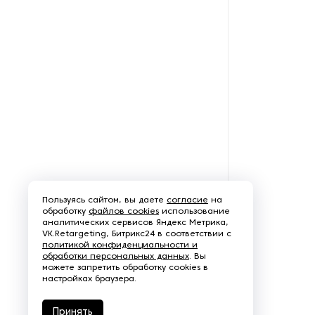
Запчасти для
электродвигателей
Запчасти и расходные
материалы для норий
Конвейерные ленты
(транспортерные)
Конические редукторы
Коническо-цилиндрические
Пользуясь сайтом, вы даете
согласие
на
редукторы
обработку
файлов cookies
использование
аналитических сервисов Яндекс Метрика,
VK.Retargeting, Битрикс24 в соответствии с
Линейные потенциометры
политикой конфиденциальности и
обработки персональных данных
. Вы
можете запретить обработку cookies в
Лопастные смесители
настройках браузера.
Маслоохладители
Принять