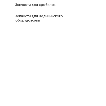
Запчасти для дробилок
Запчасти для медицинского
оборудования
Запчасти для превенторов
Запчасти для распылителя
Запчасти для стреппинг-
машин
Запчасти для
твердотопливных котлов
Запчасти для центрифуг
Запчасти для шламовых
насосов