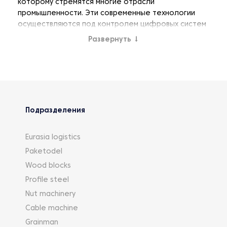
которому стремятся многие отрасли
промышленности. Эти современные технологии
осуществляются под контролем цифровых систем
управления. Каждая из машин линии обладает
Развернуть
↓
необходимыми сертификатами по безопасности
использования, и поставляется с необходимым
эксплуатационным пакетом документации.
Подразделения
Eurasia logistics
Paketodel
Wood blocks
Profile steel
Nut machinery
Cable machine
Grainman