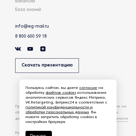
Вакансии
База знаний
info@eg-mail.ru
8 800 600 59 18
Скачать презентацию
Пользуясь сайтом, вы даете
согласие
на
обработку
файлов cookies
использование
аналитических сервисов Яндекс Метрика,
VK.Retargeting, Битрикс24 в соответствии с
Продолжая использовать наш сайт, вы даете согласие на
политикой конфиденциальности и
обработки персональных данных
. Вы
обработку файлов Cookies и других пользовательских
можете запретить обработку cookies в
данных, в соответствии с
Политикой конфиденциальности
.
настройках браузера.
Разработка сайта —
студия Z-Labs