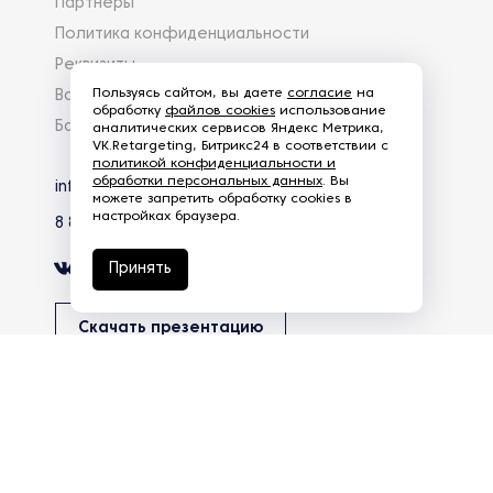
Партнеры
Политика конфиденциальности
Реквизиты
Пользуясь сайтом, вы даете
согласие
на
Вакансии
обработку
файлов cookies
использование
База знаний
аналитических сервисов Яндекс Метрика,
VK.Retargeting, Битрикс24 в соответствии с
политикой конфиденциальности и
обработки персональных данных
. Вы
info@eg-mail.ru
можете запретить обработку cookies в
настройках браузера.
8 800 600 59 18
Принять
Скачать презентацию
Продолжая использовать наш сайт, вы даете согласие на