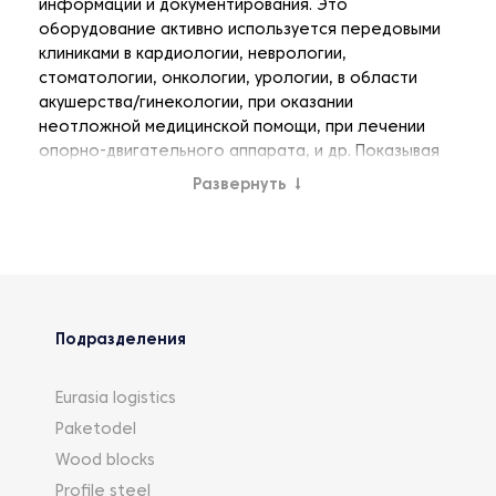
информации и документирования. Это
оборудование активно используется передовыми
клиниками в кардиологии, неврологии,
стоматологии, онкологии, урологии, в области
акушерства/гинекологии, при оказании
неотложной медицинской помощи, при лечении
опорно-двигательного аппарата, и др. Показывая
органы, ткани и функции внутри человеческого
Развернуть
↓
тела сканеры помогают врачам в раннем
обнаружении, диагностике и лечении заболеваний.
Подразделения
Eurasia logistics
Paketodel
Wood blocks
Profile steel