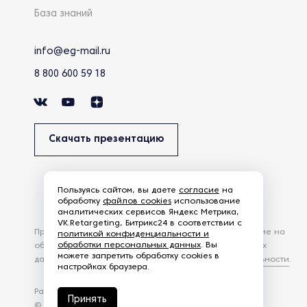
База знаний
info@eg-mail.ru
8 800 600 59 18
Скачать презентацию
Пользуясь сайтом, вы даете
согласие
на
обработку
файлов cookies
использование
аналитических сервисов Яндекс Метрика,
VK.Retargeting, Битрикс24 в соответствии с
Продолжая использовать наш сайт, вы даете согласие на
политикой конфиденциальности и
обработки персональных данных
. Вы
обработку файлов Cookies и других пользовательских
можете запретить обработку cookies в
данных, в соответствии с
Политикой конфиденциальности
.
настройках браузера.
Разработка сайта —
студия Z-Labs
Принять
© 2026 – Eurasia Group. Все права защищены