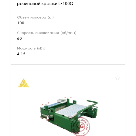
резиновой крошки L-100Q
Объем миксера (кг)
100
Скорость смешивания (об/мин)
60
Мощность (кВт)
4,15