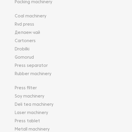
материалов.
Packing machinery
Машины для нанесения бесшовных покрытий не
Coal machinery
требуют углублённого обучения персонала и
Rvd press
управляются при помощи кнопочного пульта.
Делаем чай
Cartoners
Drobilki
Gornorud
Press separator
Rubber machinery
Press filter
Soy machinery
Deli tea machinery
Laser machinery
Press tablet
Metall machinery