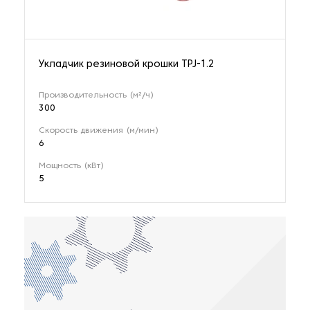
Укладчик резиновой крошки TPJ-1.2
Производительность (м²/ч)
300
Скорость движения (м/мин)
6
Мощность (кВт)
5