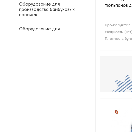
Оборудование для
тюльпанов д
производства бамбуковых
палочек
Производитель
Оборудование для
Мощность (кВт
производства капсул для
Плотность бума
кофе
Оборудование для
производства крышек для
одноразовых стаканчиков
Оборудование для
производства одноразовых
трубочек
Оборудование для
производства подложек из
бумаги
Оборудование для укладки