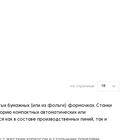
18
на странице
тых бумажных (или из фольги) формочках. Станки
орию компактных автоматических или
 как в составе производственных линий, так и
 с жестким каркасом и стальными панелями