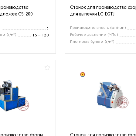
производства
Станок для производства фо
дложек CS-200
для выпечки LC-EGTJ
)
Производительность (шт/мин)
3
ги (г/м²)
Рабочее давление (МПа)
15 – 120
Плотность бумаги (г/м²)
производства форм
Станок для производства фо