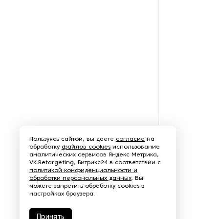
Дорожно-разметочные
машины
Дорожные мини-катки
Заводы по производству
стабилизированного грунта
Заводы по производству
чешуйчатого льда
Затирочные машины
Пользуясь сайтом, вы даете
согласие
на
Затирочные машины по
обработку
файлов cookies
использование
аналитических сервисов Яндекс Метрика,
бетону
VK.Retargeting, Битрикс24 в соответствии с
политикой конфиденциальности и
обработки персональных данных
Ленточные пилы для
. Вы
можете запретить обработку cookies в
пластиковых труб
настройках браузера.
Линии для укладки бетонного
Принять