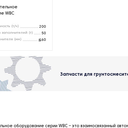
ительное
ие WBC
ность (т/ч)
200
 заполнителей (т)
50
нителя (мм)
≦60
Запчасти для грунтосмеси
льное оборудование серии WBC – это взаимосвязанный авто