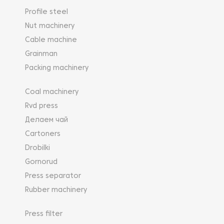
вращательного бурения. Мачта при
непосредственной работе фиксируется четырьмя
Profile steel
боковыми выдвижными домкратами. Специальный
Nut machinery
механизм фиксации даёт возможность надежной
Cable machine
стыковки штанг и буровых пневматических
Grainman
ударников любой допустимой модификации с
высокой степенью центровки.
Packing machinery
Буровые машины на гусеницах серии KW работают
Coal machinery
во взаимодействии с передвижными винтовыми
Rvd press
дизельными компрессорами серии LGCY.
Делаем чай
Cartoners
Drobilki
Gornorud
Press separator
Rubber machinery
Press filter