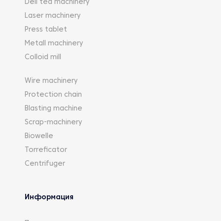
Deli tea machinery
вспомогательные приспособления. Разумеется,
Laser machinery
что специфика контактирующей среды требует,
Press tablet
чтобы все поверхности и детали,
соприкасающиеся с водными потоками, были
Metall machinery
изготовлены из нержавеющих сплавов. Каждый
Colloid mill
агрегат комплектуется набором ЗИП и перечнем
эксплуатационной литературы.
Wire machinery
Protection chain
Blasting machine
Scrap-machinery
Biowelle
Torreficator
Centrifuger
Информация