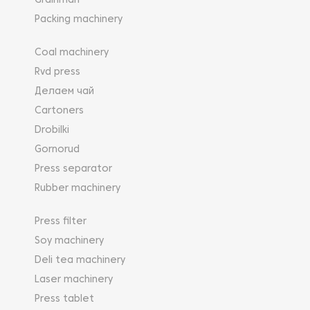
Grainman
экраны, что позволяет оператору станка в режиме
реального времени отслеживать
Packing machinery
производственный цикл и, при необходимости,
изменять рабочие параметры.
Coal machinery
Rvd press
Делаем чай
Cartoners
Drobilki
Gornorud
Press separator
Rubber machinery
Press filter
Soy machinery
Deli tea machinery
Laser machinery
Press tablet