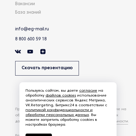
Вакансии
База знаний
info@eg-mail.ru
8 800 600 59 18
Скачать презентацию
Пользуясь сайтом, вы даете
согласие
на
обработку
файлов cookies
использование
аналитических сервисов Яндекс Метрика,
VK.Retargeting, Битрикс24 в соответствии с
Продолжая использовать наш сайт, вы даете согласие на
политикой конфиденциальности и
обработки персональных данных
. Вы
обработку файлов Cookies и других пользовательских
можете запретить обработку cookies в
данных, в соответствии с
Политикой конфиденциальности
.
настройках браузера.
Разработка сайта —
студия Z-Labs