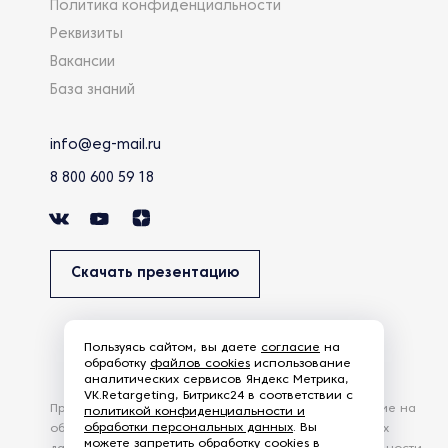
Политика конфиденциальности
Реквизиты
Вакансии
База знаний
info@eg-mail.ru
8 800 600 59 18
Скачать презентацию
Пользуясь сайтом, вы даете
согласие
на
обработку
файлов cookies
использование
аналитических сервисов Яндекс Метрика,
VK.Retargeting, Битрикс24 в соответствии с
Продолжая использовать наш сайт, вы даете согласие на
политикой конфиденциальности и
обработки персональных данных
. Вы
обработку файлов Cookies и других пользовательских
можете запретить обработку cookies в