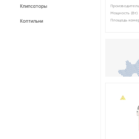
Производитель
Клипсаторы
Мощность (Вт)
Площадь камер
Коптильни
Кофейное оборудование
Куттеры
Линии для переработки мяса
Линии для производства
продуктов питания
Маринаторы и вакуумные
массажеры
Мукомольное оборудование
Мясорубки