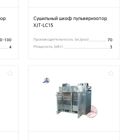
тор
Сушильный шкаф пульверизатор
XJT-LC15
Производительность (кг/раз)
0-100
70
Мощность (кВт)
4
3