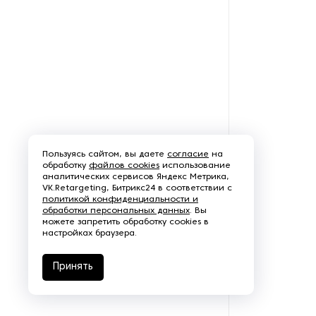
алкогольных напитков
Оборудование для
производства йогурта
Оборудование для
производства колбасных и
мясных изделий
Оборудование для
Пользуясь сайтом, вы даете
согласие
на
производства котлет
обработку
файлов cookies
использование
аналитических сервисов Яндекс Метрика,
VK.Retargeting, Битрикс24 в соответствии с
Оборудование для
политикой конфиденциальности и
производства кукурузных
обработки персональных данных
. Вы
палочек
можете запретить обработку cookies в
настройках браузера.
Оборудование для
производства мороженного
Принять
Оборудование для
производства пастилы