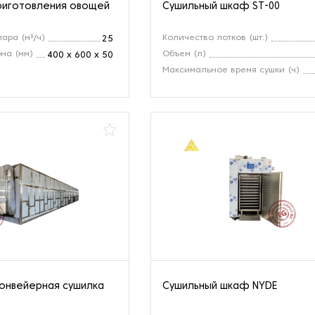
риготовления овощей
Сушильный шкаф ST-00
ара (м³/ч)
Количество лотков (шт.)
25
на (мм)
Объем (л)
400 х 600 х 50
Максимальное время сушки (ч)
онвейерная сушилка
Сушильный шкаф NYDE