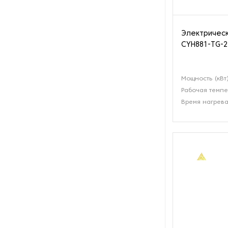
Оборудование для вяления и
сушки мяса и рыбы
Электричес
CYH881-TG-2
Оборудование для
заморозки
Мощность (кВт
Оборудование для
Рабочая темпе
изготовления роллов и суши
Время нагрева
Оборудование для
изготовления сиропа
Оборудование для
измельчения какао
Оборудование для мойки и
очистки фруктов и ягод
Оборудование для мойки