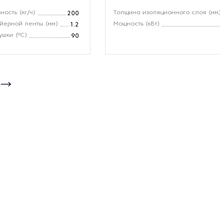
ость (кг/ч)
Толщина изоляционного слоя (мм
200
йерной ленты (мм)
Мощность (кВт)
1.2
ушки (ºС)
90