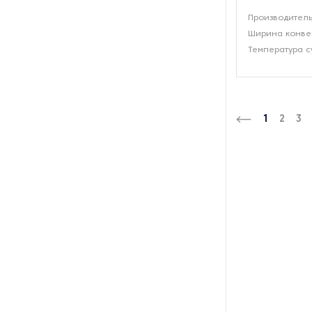
Оборудование для
Производительн
производства
Ширина конве
быстрорастворимых напитков
Температура с
Оборудование для
производства воздушного
риса
1
2
3
Оборудование для
производства выпечки и
кондитерских изделий
Оборудование для
производства газированных
напитков
Оборудование для
производства желатина
Оборудование для
производства и розлива