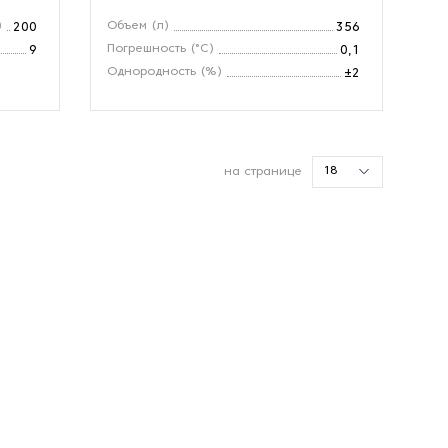
)
Объем (л)
200
356
Погрешность (°С)
9
0,1
Однородность (%)
±2
18
на странице