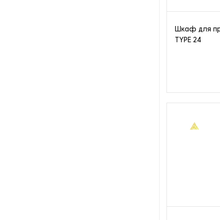
оборотной тары
Оборудование для нарезки и
Шкаф для п
измельчения грибов
TYPE 24
Оборудование для нарезки
хлеба
Оборудование для обжарки
какао
Оборудование для очистки
овощей
Оборудование для очистки
питьевой воды
Оборудование для панировки
Оборудование для